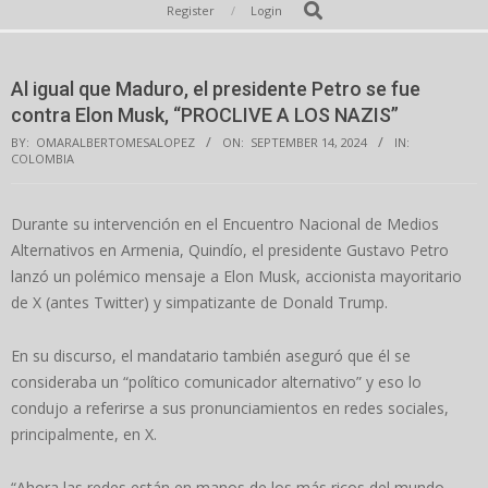
Secondary
Search
Register
Login
Navigation
Menu
Al igual que Maduro, el presidente Petro se fue
contra Elon Musk, “PROCLIVE A LOS NAZIS”
BY:
OMARALBERTOMESALOPEZ
ON:
SEPTEMBER 14, 2024
IN:
COLOMBIA
Durante su intervención en el Encuentro Nacional de Medios
Alternativos en Armenia, Quindío, el presidente Gustavo Petro
lanzó un polémico mensaje a Elon Musk, accionista mayoritario
de X (antes Twitter) y simpatizante de Donald Trump.
En su discurso, el mandatario también aseguró que él se
consideraba un “político comunicador alternativo” y eso lo
condujo a referirse a sus pronunciamientos en redes sociales,
principalmente, en X.
“Ahora las redes están en manos de los más ricos del mundo,