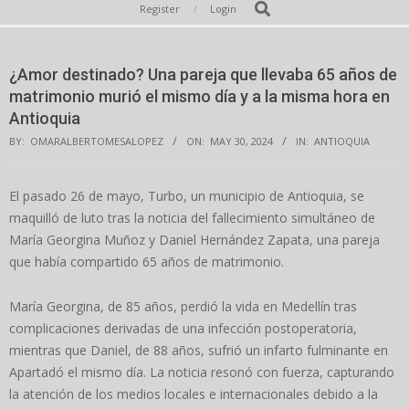
Secondary
Search
Register
Login
Navigation
Menu
¿Amor destinado? Una pareja que llevaba 65 años de
matrimonio murió el mismo día y a la misma hora en
Antioquia
BY:
OMARALBERTOMESALOPEZ
ON:
MAY 30, 2024
IN:
ANTIOQUIA
El pasado 26 de mayo, Turbo, un municipio de Antioquia, se
maquilló de luto tras la noticia del fallecimiento simultáneo de
María Georgina Muñoz y Daniel Hernández Zapata, una pareja
que había compartido 65 años de matrimonio.
María Georgina, de 85 años, perdió la vida en Medellín tras
complicaciones derivadas de una infección postoperatoria,
mientras que Daniel, de 88 años, sufrió un infarto fulminante en
Apartadó el mismo día. La noticia resonó con fuerza, capturando
la atención de los medios locales e internacionales debido a la