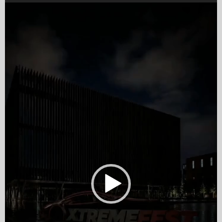
Video
Player