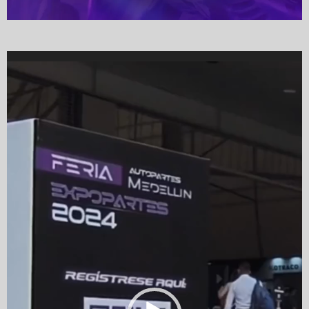
Video
Player