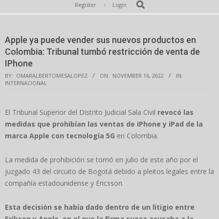
Secondary
Search
Register
Login
Navigation
Menu
Apple ya puede vender sus nuevos productos en
Colombia: Tribunal tumbó restricción de venta de
IPhone
BY:
OMARALBERTOMESALOPEZ
ON:
NOVEMBER 16, 2022
IN:
INTERNACIONAL
El Tribunal Superior del Distrito Judicial Sala Civil
revocó las
medidas que prohibían las ventas de iPhone y iPad de la
marca Apple con tecnología 5G
en Colombia.
La medida de prohibición se tomó en julio de este año por el
juzgado 43 del circuito de Bogotá debido a pleitos legales entre la
compañía estadounidense y Ericsson.
Esta decisión se había dado dentro de un litigio entre
Erikson y Apple, en el que la firma sueca acusaba a la