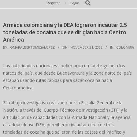
Secondary
Search
Register
Login
Navigation
Menu
Armada colombiana y la DEA lograron incautar 2.5
toneladas de cocaína que se dirigían hacia Centro
América
BY:
OMARALBERTOMESALOPEZ
ON:
NOVEMBER 21, 2023
IN:
COLOMBIA
Las autoridades nacionales confirmaron un fuerte golpe a los
narcos del país, que desde Buenaventura y la zona norte del país
estaban usando rutas rápidas para sacar cocaína hacia
Centroamérica.
El trabajo investigativo realizado por la Fiscalía General de la
Nación, a través del Cuerpo Técnico de investigación (CTI); y la
articulación de capacidades con la Armada Nacional y la agencia
estadounidense DEA, permitieron incautar cerca de tres
toneladas de cocaína que salieron de las costas del Pacífico y