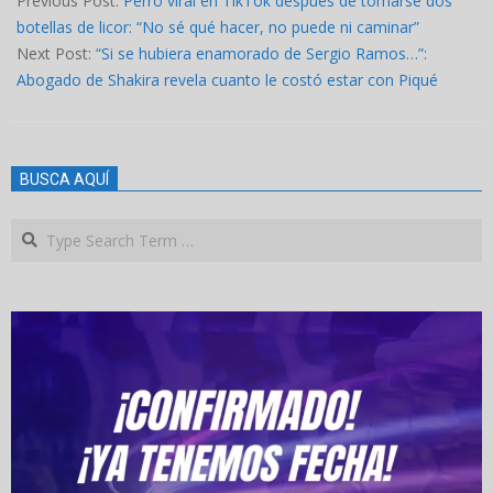
Previous Post:
Perro viral en TikTok después de tomarse dos
21
botellas de licor: “No sé qué hacer, no puede ni caminar”
Next Post:
“Si se hubiera enamorado de Sergio Ramos…”:
Abogado de Shakira revela cuanto le costó estar con Piqué
BUSCA AQUÍ
Search