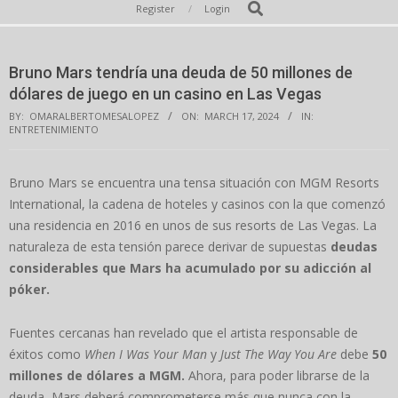
Secondary
Search
Register
Login
Navigation
Menu
Bruno Mars tendría una deuda de 50 millones de
dólares de juego en un casino en Las Vegas
BY:
OMARALBERTOMESALOPEZ
ON:
MARCH 17, 2024
IN:
ENTRETENIMIENTO
Bruno Mars se encuentra una tensa situación con MGM Resorts
International, la cadena de hoteles y casinos con la que comenzó
una residencia en 2016 en unos de sus resorts de Las Vegas. La
naturaleza de esta tensión parece derivar de supuestas
deudas
considerables que Mars ha acumulado por su adicción al
póker.
Fuentes cercanas han revelado que el artista responsable de
éxitos como
When I Was Your Man
y
Just The Way You Are
debe
50
millones de dólares a MGM.
Ahora, para poder librarse de la
deuda, Mars deberá comprometerse más que nunca con la