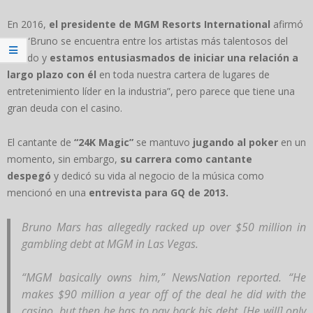
En 2016,
el presidente de MGM Resorts International
afirmó
que “Bruno se encuentra entre los artistas más talentosos del
mundo y
estamos entusiasmados de iniciar una relación a
largo plazo con él
en toda nuestra cartera de lugares de
entretenimiento líder en la industria”, pero parece que tiene una
gran deuda con el casino.
El cantante de
“24K Magic”
se mantuvo
jugando al poker
en un
momento, sin embargo,
su carrera como cantante
despegó
y dedicó su vida al negocio de la música como
mencionó en una
entrevista para GQ de 2013.
Bruno Mars has allegedly racked up over $50 million in
gambling debt at MGM in Las Vegas.
“MGM basically owns him,” NewsNation reported. “He
makes $90 million a year off of the deal he did with the
casino, but then he has to pay back his debt. [He will] only