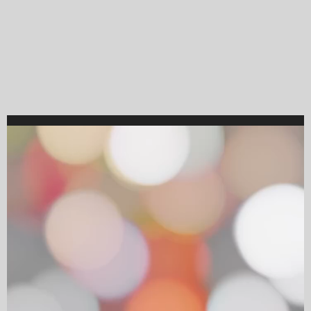
Video
Player