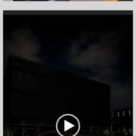
Video
Player