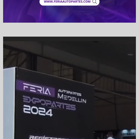
Video
Player