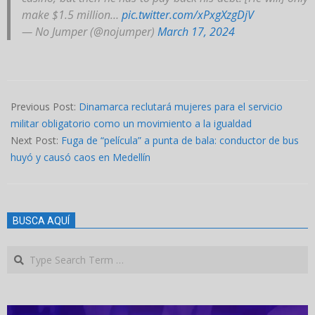
make $1.5 million…
pic.twitter.com/xPxgXzgDjV
— No Jumper (@nojumper)
March 17, 2024
2024-
03-
Previous Post:
Dinamarca reclutará mujeres para el servicio
17
militar obligatorio como un movimiento a la igualdad
Next Post:
Fuga de “película” a punta de bala: conductor de bus
huyó y causó caos en Medellín
BUSCA AQUÍ
Search