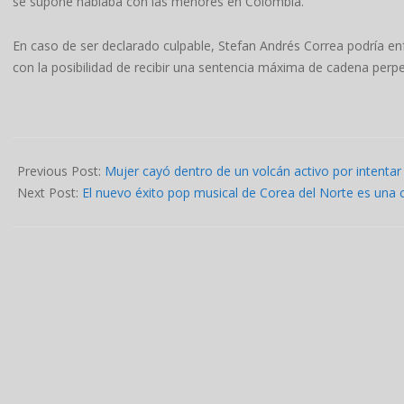
se supone hablaba con las menores en Colombia.
En caso de ser declarado culpable, Stefan Andrés Correa podría en
con la posibilidad de recibir una sentencia máxima de cadena perpe
2024-
04-
Previous Post:
Mujer cayó dentro de un volcán activo por intenta
25
Next Post:
El nuevo éxito pop musical de Corea del Norte es una