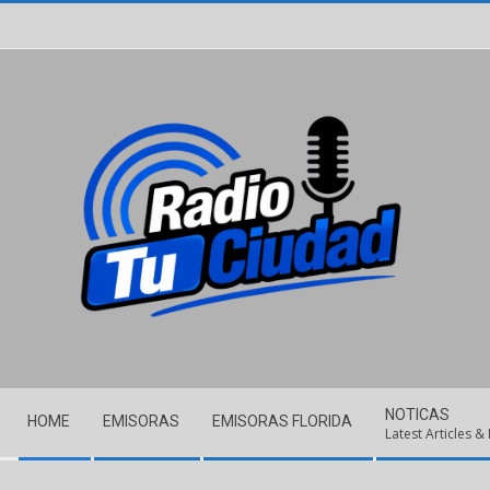
Skip
to
content
Secondary
NOTICAS
HOME
EMISORAS
EMISORAS FLORIDA
Navigation
Latest Articles &
Menu