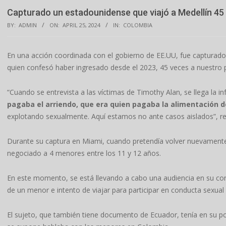
Capturado un estadounidense que viajó a Medellín 45
BY:
ADMIN
ON:
APRIL 25, 2024
IN:
COLOMBIA
En una acción coordinada con el gobierno de EE.UU, fue capturad
quien confesó haber ingresado desde el 2023, 45 veces a nuestro 
“Cuando se entrevista a las víctimas de Timothy Alan, se llega la i
pagaba el arriendo, que era quien pagaba la alimentación de
explotando sexualmente. Aquí estamos no ante casos aislados”, rev
Durante su captura en Miami, cuando pretendía volver nuevamente
negociado a 4 menores entre los 11 y 12 años.
En este momento, se está llevando a cabo una audiencia en su contr
de un menor e intento de viajar para participar en conducta sexual i
El sujeto, que también tiene documento de Ecuador, tenía en su pod