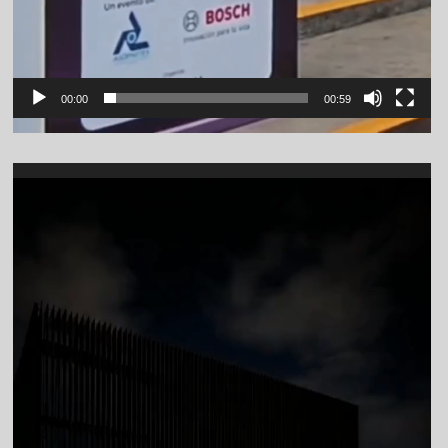
00:00
00:59
Video
Player