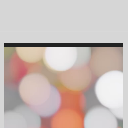
Video
Player