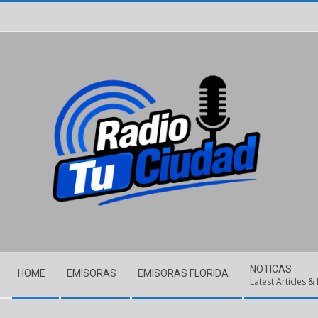
Skip
to
content
Secondary
NOTICAS
HOME
EMISORAS
EMISORAS FLORIDA
Navigation
Latest Articles &
Menu