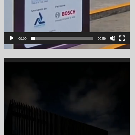
00:00
00:59
Video
Player