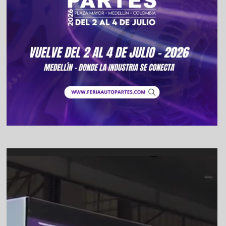
Video
Player