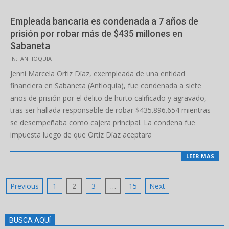
Empleada bancaria es condenada a 7 años de
prisión por robar más de $435 millones en
Sabaneta
2025-
IN:
ANTIOQUIA
09-
Jenni Marcela Ortiz Díaz, exempleada de una entidad
29
financiera en Sabaneta (Antioquia), fue condenada a siete
años de prisión por el delito de hurto calificado y agravado,
tras ser hallada responsable de robar $435.896.654 mientras
se desempeñaba como cajera principal. La condena fue
impuesta luego de que Ortiz Díaz aceptara
LEER MAS
Posts
Previous
1
2
3
…
15
Next
pagination
BUSCA AQUÍ