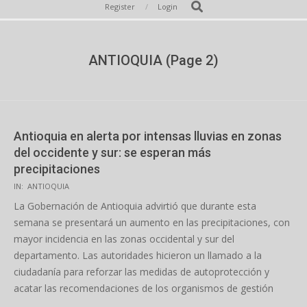
Secondary
Search
Register
Login
Navigation
Menu
ANTIOQUIA
(Page 2)
Antioquia en alerta por intensas lluvias en zonas
del occidente y sur: se esperan más
precipitaciones
2026-
IN:
ANTIOQUIA
02-
La Gobernación de Antioquia advirtió que durante esta
10
semana se presentará un aumento en las precipitaciones, con
mayor incidencia en las zonas occidental y sur del
departamento. Las autoridades hicieron un llamado a la
ciudadanía para reforzar las medidas de autoprotección y
acatar las recomendaciones de los organismos de gestión