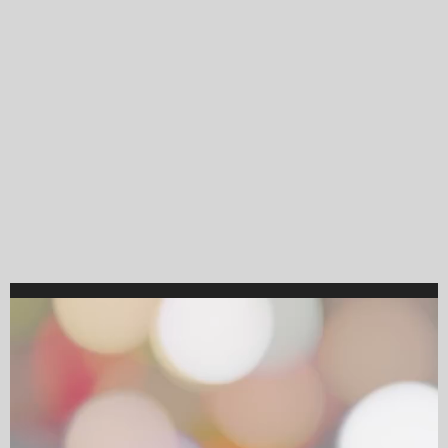
Video
Player