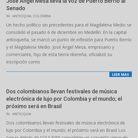
José Ángel Mesa lleva la voz de Puerto Berrío al
Senado
2025-
IN:
ANTIOQUIA
,
COLOMBIA
12-
Un hecho político sin precedentes para el Magdalena Medio se
24
consolidó el pasado 6 de diciembre en Medellín. En la capital
antioqueña, se marcó un punto de inflexión para Puerto Berrío
y el Magdalena Medio. José Ángel Mesa, empresario y
comerciante, hijo de esta tierra ribereña, oficializó su
inscripción como
LEER MAS
Dos colombianos llevan festivales de música
electrónica de lujo por Colombia y el mundo; el
próximo será en Brasil
2025-
IN:
ANTIOQUIA
12-
Dos colombianos llevan festivales de música electrónica de
19
lujo por Colombia y el mundo; el próximo será en Brasil Los
paisas detrás de SOULFIRE consolidan un concepto único de