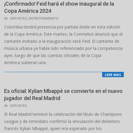
¡Confirmado! Feid hará el show inaugural de la
Copa América 2024
2024-
IN:
DEPORTES
,
ENTRETENIMIENTO
06-
Colombia tendrá presencia por partida doble en esta edición
19
de la Copa América. Este martes, la Conmebol anunció que el
cantante invitado a la inauguración será Feid. El cantante de
música urbana ya había sido referenciado por la competencia
ayer, luego de que las cuentas oficiales de la Copa
América subieran una
LEER MAS
Es oficial: Kylian Mbappé se convierte en el nuevo
jugador del Real Madrid
2024-
IN:
DEPORTES
06-
El Real Madrid terminó la celebración del título de Champions
03
League y de inmediato confirmó la vinculación del delantero
francés Kylian Mbappé, quien era esperado por los