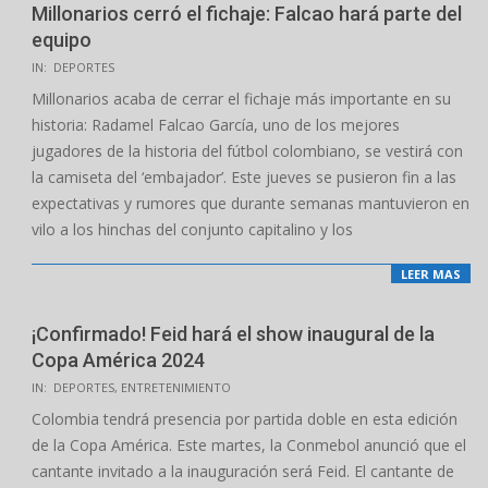
Millonarios cerró el fichaje: Falcao hará parte del
equipo
2024-
IN:
DEPORTES
06-
Millonarios acaba de cerrar el fichaje más importante en su
20
historia: Radamel Falcao García, uno de los mejores
jugadores de la historia del fútbol colombiano, se vestirá con
la camiseta del ‘embajador’. Este jueves se pusieron fin a las
expectativas y rumores que durante semanas mantuvieron en
vilo a los hinchas del conjunto capitalino y los
LEER MAS
¡Confirmado! Feid hará el show inaugural de la
Copa América 2024
2024-
IN:
DEPORTES
,
ENTRETENIMIENTO
06-
Colombia tendrá presencia por partida doble en esta edición
19
de la Copa América. Este martes, la Conmebol anunció que el
cantante invitado a la inauguración será Feid. El cantante de