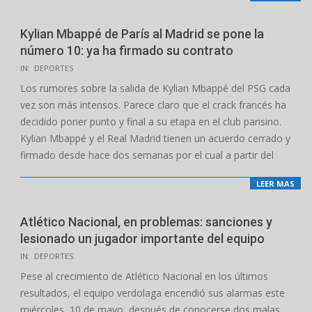
Kylian Mbappé de París al Madrid se pone la
número 10: ya ha firmado su contrato
2024-
IN:
DEPORTES
02-
Los rumores sobre la salida de Kylian Mbappé del PSG cada
23
vez son más intensos. Parece claro que el crack francés ha
decidido poner punto y final a su etapa en el club parisino.
Kylian Mbappé y el Real Madrid tienen un acuerdo cerrado y
firmado desde hace dos semanas por el cual a partir del
LEER MAS
Atlético Nacional, en problemas: sanciones y
lesionado un jugador importante del equipo
2023-
IN:
DEPORTES
05-
Pese al crecimiento de Atlético Nacional en los últimos
10
resultados, el equipo verdolaga encendió sus alarmas este
miércoles, 10 de mayo, después de conocerse dos malas