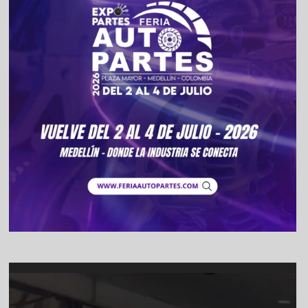
Video
Player