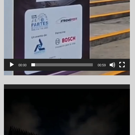
00:00
00:59
Video
Player