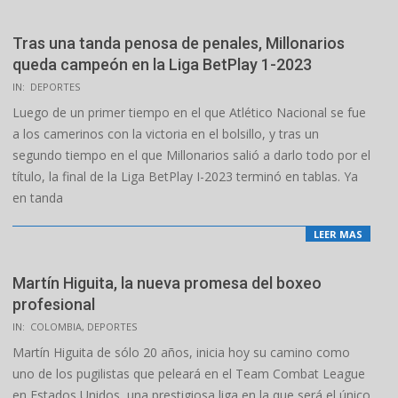
Tras una tanda penosa de penales, Millonarios
queda campeón en la Liga BetPlay 1-2023
2023-
IN:
DEPORTES
06-
Luego de un primer tiempo en el que Atlético Nacional se fue
25
a los camerinos con la victoria en el bolsillo, y tras un
segundo tiempo en el que Millonarios salió a darlo todo por el
título, la final de la Liga BetPlay I-2023 terminó en tablas. Ya
en tanda
LEER MAS
Martín Higuita, la nueva promesa del boxeo
profesional
2023-
IN:
COLOMBIA
,
DEPORTES
04-
Martín Higuita de sólo 20 años, inicia hoy su camino como
05
uno de los pugilistas que peleará en el Team Combat League
en Estados Unidos, una prestigiosa liga en la que será el único