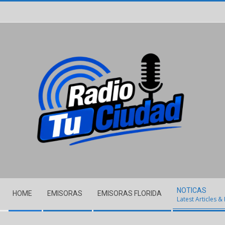
Skip
to
content
Secondary
NOTICAS
HOME
EMISORAS
EMISORAS FLORIDA
Navigation
Latest Articles &
Menu