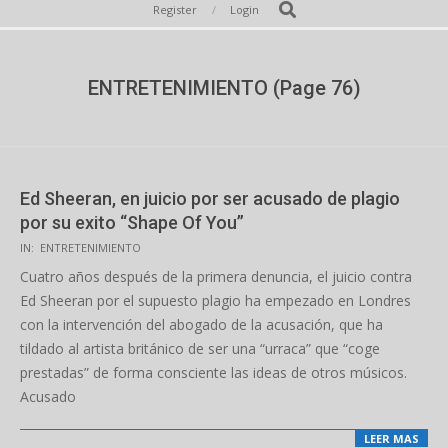
Secondary
Search
Register
Login
Navigation
Menu
ENTRETENIMIENTO
(Page 76)
Ed Sheeran, en juicio por ser acusado de plagio
por su exito “Shape Of You”
2022-
IN:
ENTRETENIMIENTO
03-
Cuatro años después de la primera denuncia, el juicio contra
08
Ed Sheeran por el supuesto plagio ha empezado en Londres
con la intervención del abogado de la acusación, que ha
tildado al artista británico de ser una “urraca” que “coge
prestadas” de forma consciente las ideas de otros músicos.
Acusado
LEER MAS