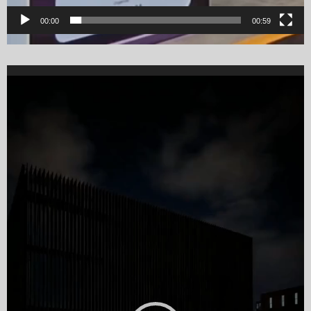
00:00
00:59
Video
Player