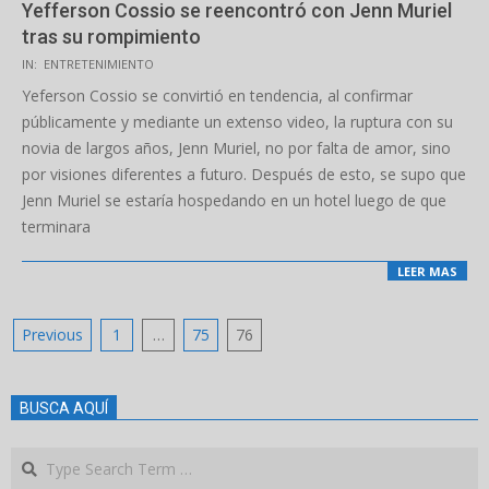
Yefferson Cossio se reencontró con Jenn Muriel
tras su rompimiento
2022-
IN:
ENTRETENIMIENTO
03-
Yeferson Cossio se convirtió en tendencia, al confirmar
07
públicamente y mediante un extenso video, la ruptura con su
novia de largos años, Jenn Muriel, no por falta de amor, sino
por visiones diferentes a futuro. Después de esto, se supo que
Jenn Muriel se estaría hospedando en un hotel luego de que
terminara
LEER MAS
Posts
Previous
1
…
75
76
pagination
BUSCA AQUÍ
Search