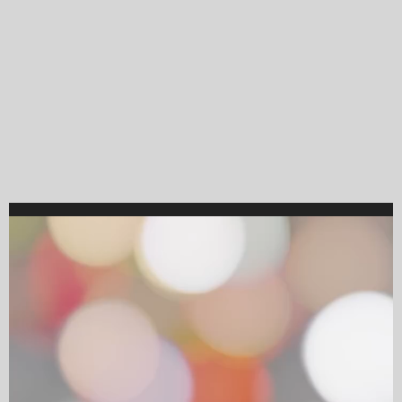
Video
Player