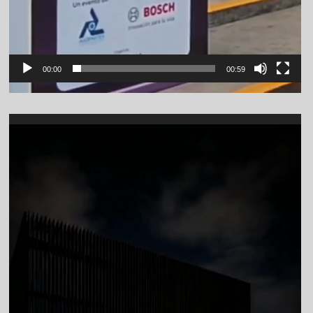
00:00
00:59
Video
Player