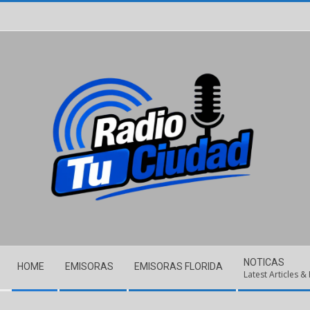
Skip
to
content
Secondary
NOTICAS
HOME
EMISORAS
EMISORAS FLORIDA
Navigation
Latest Articles &
Menu