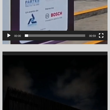
00:00
00:59
Video
Player