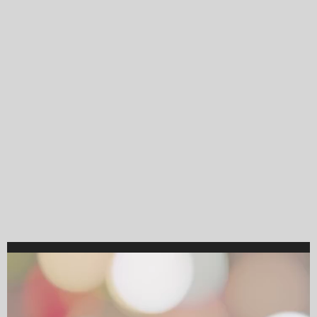
Video
Player