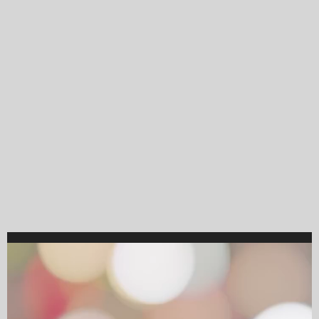
Video
Player