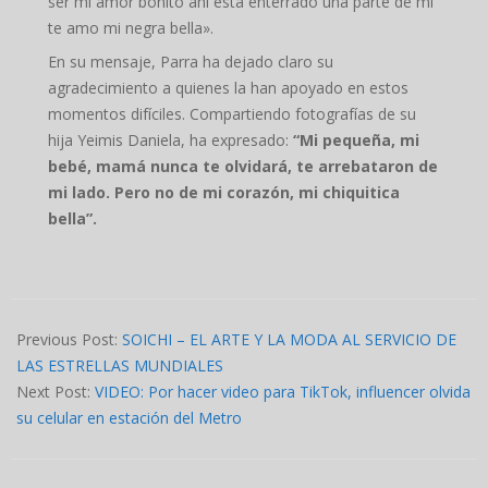
ser mi amor bonito ahí está enterrado una parte de mi
te amo mi negra bella».
En su mensaje, Parra ha dejado claro su
agradecimiento a quienes la han apoyado en estos
momentos difíciles. Compartiendo fotografías de su
hija Yeimis Daniela, ha expresado:
“Mi pequeña, mi
bebé, mamá nunca te olvidará, te arrebataron de
mi lado. Pero no de mi corazón, mi chiquitica
bella”.
2024-
09-
Previous Post:
SOICHI – EL ARTE Y LA MODA AL SERVICIO DE
25
LAS ESTRELLAS MUNDIALES
Next Post:
VIDEO: Por hacer video para TikTok, influencer olvida
su celular en estación del Metro