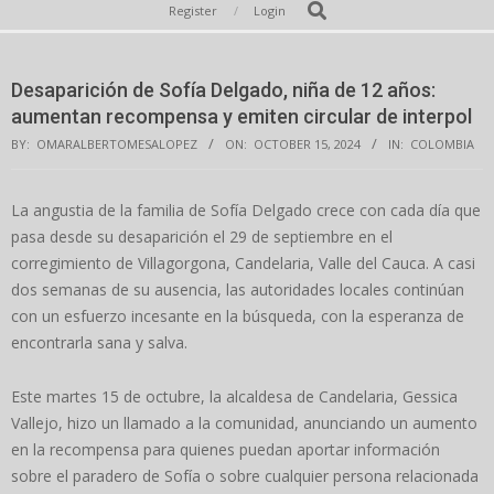
Secondary
Search
Register
Login
Navigation
Menu
Desaparición de Sofía Delgado, niña de 12 años:
aumentan recompensa y emiten circular de interpol
BY:
OMARALBERTOMESALOPEZ
ON:
OCTOBER 15, 2024
IN:
COLOMBIA
La angustia de la familia de Sofía Delgado crece con cada día que
pasa desde su desaparición el 29 de septiembre en el
corregimiento de Villagorgona, Candelaria, Valle del Cauca. A casi
dos semanas de su ausencia, las autoridades locales continúan
con un esfuerzo incesante en la búsqueda, con la esperanza de
encontrarla sana y salva.
Este martes 15 de octubre, la alcaldesa de Candelaria, Gessica
Vallejo, hizo un llamado a la comunidad, anunciando un aumento
en la recompensa para quienes puedan aportar información
sobre el paradero de Sofía o sobre cualquier persona relacionada