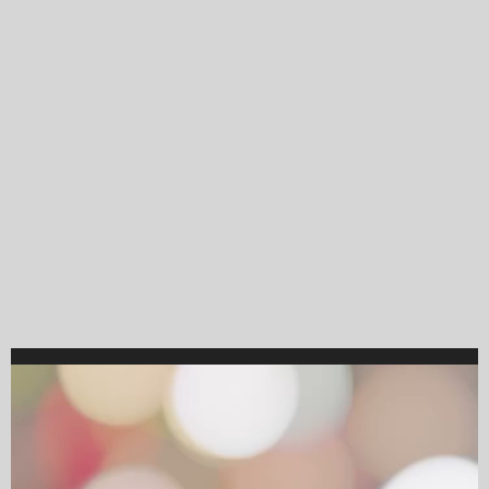
Video
Player