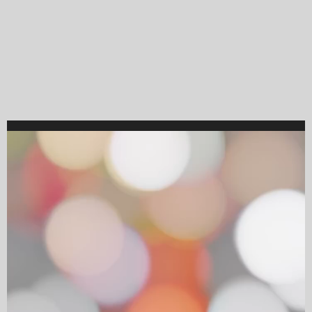
Video
Player