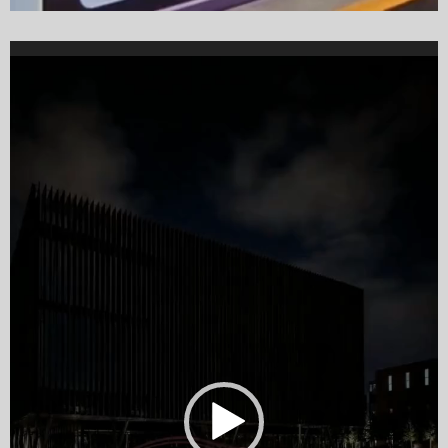
Video
Player