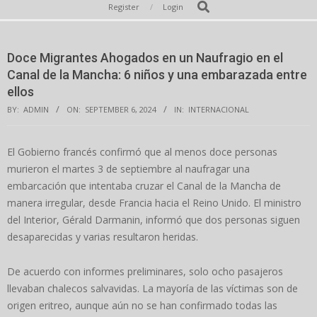
Secondary
Search
Register
Login
Navigation
Menu
Doce Migrantes Ahogados en un Naufragio en el
Canal de la Mancha: 6 niños y una embarazada entre
ellos
BY:
ADMIN
ON:
SEPTEMBER 6, 2024
IN:
INTERNACIONAL
El Gobierno francés confirmó que al menos doce personas
murieron el martes 3 de septiembre al naufragar una
embarcación que intentaba cruzar el Canal de la Mancha de
manera irregular, desde Francia hacia el Reino Unido. El ministro
del Interior, Gérald Darmanin, informó que dos personas siguen
desaparecidas y varias resultaron heridas.
De acuerdo con informes preliminares, solo ocho pasajeros
llevaban chalecos salvavidas. La mayoría de las víctimas son de
origen eritreo, aunque aún no se han confirmado todas las