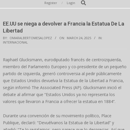
Secondary
Search
Register
Login
Navigation
Menu
EE.UU se niega a devolver a Francia la Estatua De La
Libertad
BY:
OMARALBERTOMESALOPEZ
ON:
MARCH 24, 2025
IN:
INTERNACIONAL
Raphaël Glucksmann, eurodiputado francés de centroizquierda,
miembro del Parlamento Europeo y co-presidente de un pequeño
partido de izquierda, generó controversia al pedir públicamente
que Estados Unidos devuelva la Estatua de la Libertad a Francia,
según informó The Associated Press (AP). Glucksmann inició el
debate al afirmar que “Estados Unidos ya no representa los
valores que llevaron a Francia a ofrecer la estatua en 1884”.
Durante una convención de su movimiento político, Place
Publique, declaró: “Devuélvanos la Estatua de la Libertad” y
añadió: “Te lo regalamos, pero parece que lo desprecias. Así que