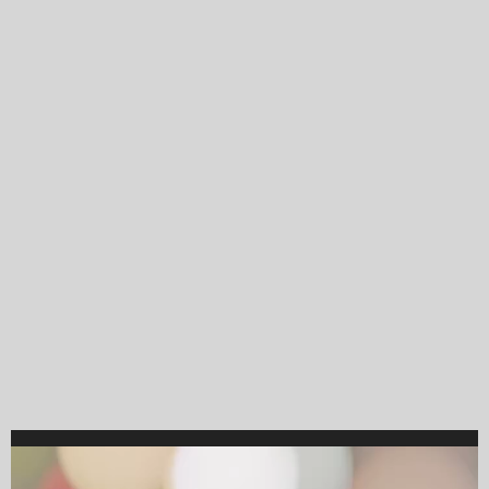
Video
Player