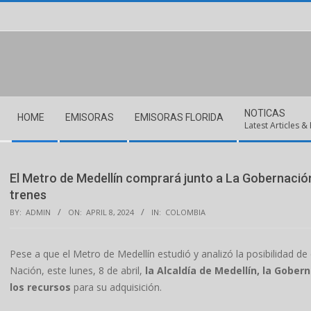
Skip
to
content
Secondary
NOTICAS
HOME
EMISORAS
EMISORAS FLORIDA
Navigation
Latest Articles &
Menu
El Metro de Medellín comprará junto a La Gobernación 
trenes
BY:
ADMIN
ON:
APRIL 8, 2024
IN:
COLOMBIA
Pese a que el Metro de Medellín estudió y analizó la posibilidad d
Nación, este lunes, 8 de abril,
la Alcaldía de Medellín, la Gober
los recursos
para su adquisición.