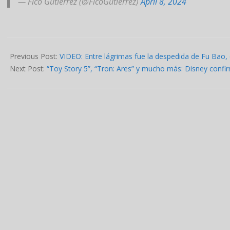
— Fico Gutiérrez (@FicoGutierrez)
April 8, 2024
2024-
04-
Previous Post:
VIDEO: Entre lágrimas fue la despedida de Fu Bao
08
Next Post:
“Toy Story 5”, “Tron: Ares” y mucho más: Disney confir