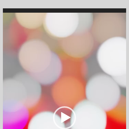
Video
Player