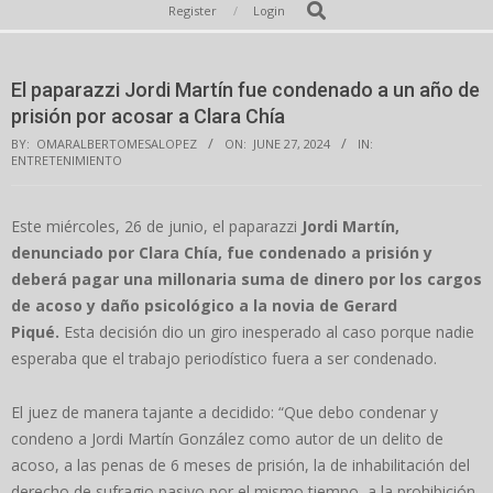
Secondary
Search
Register
Login
Navigation
Menu
El paparazzi Jordi Martín fue condenado a un año de
prisión por acosar a Clara Chía
BY:
OMARALBERTOMESALOPEZ
ON:
JUNE 27, 2024
IN:
ENTRETENIMIENTO
Este miércoles, 26 de junio, el paparazzi
Jordi Martín,
denunciado por Clara Chía, fue condenado a prisión y
deberá pagar una millonaria suma de dinero por los cargos
de acoso y daño psicológico a la novia de Gerard
Piqué.
Esta decisión dio un giro inesperado al caso porque nadie
esperaba que el trabajo periodístico fuera a ser condenado.
El juez de manera tajante a decidido: “Que debo condenar y
condeno a Jordi Martín González como autor de un delito de
acoso, a las penas de 6 meses de prisión, la de inhabilitación del
derecho de sufragio pasivo por el mismo tiempo, a la prohibición