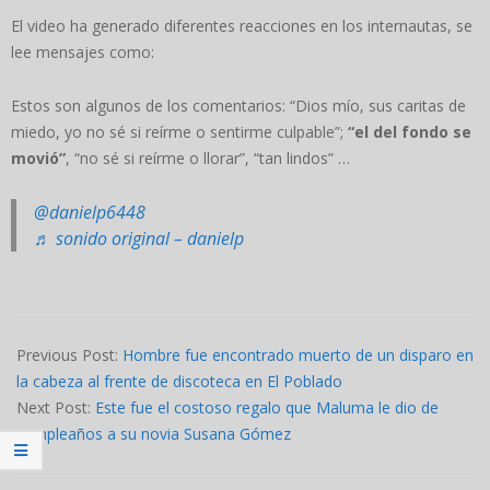
El video ha generado diferentes reacciones en los internautas, se
lee mensajes como:
Estos son algunos de los comentarios: “Dios mío, sus caritas de
miedo, yo no sé si reírme o sentirme culpable”;
“el del fondo se
movió”
, “no sé si reírme o llorar”, “tan lindos” …
@danielp6448
♬ sonido original – danielp
2023-
11-
Previous Post:
Hombre fue encontrado muerto de un disparo en
13
la cabeza al frente de discoteca en El Poblado
Next Post:
Este fue el costoso regalo que Maluma le dio de
cumpleaños a su novia Susana Gómez