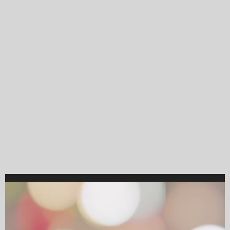
Video
Player