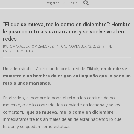
Secondary
Search
Register
Login
Navigation
Menu
“El que se mueva, me lo como en diciembre”: Hombre
le puso un reto a sus marranos y se vuelve viral en
redes
BY:
OMARALBERTOMESALOPEZ
ON:
NOVEMBER 13, 2023
IN:
ENTRETENIMIENTO
Un video viral está circulando por la red de Tiktok,
en donde se
muestra a un hombre de origen antioqueño que le pone un
reto a unos marranos.
En el video, el hombre le pone el reto a los cerditos de no
moverse, o de lo contrario, los convierte en lechona y se los
comerá:
“El que se mueva, me lo como en diciembre”.
Inmediatamente los animales dejan de estar haciendo lo que
hacían y se quedan como estatuas.