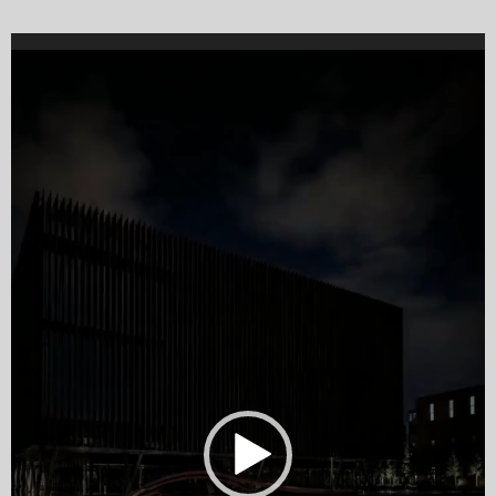
Video
Player