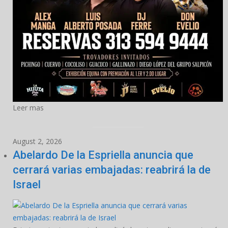
Leer mas
August 2, 2026
Abelardo De la Espriella anuncia que
cerrará varias embajadas: reabrirá la de
Israel