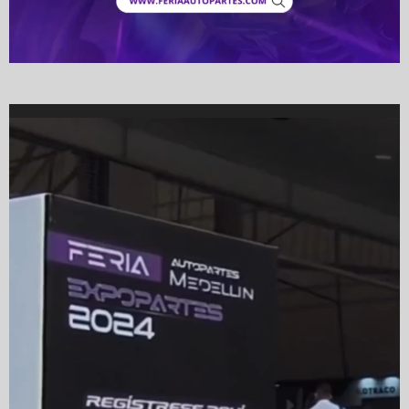
Video
Player