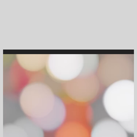
Video
Player