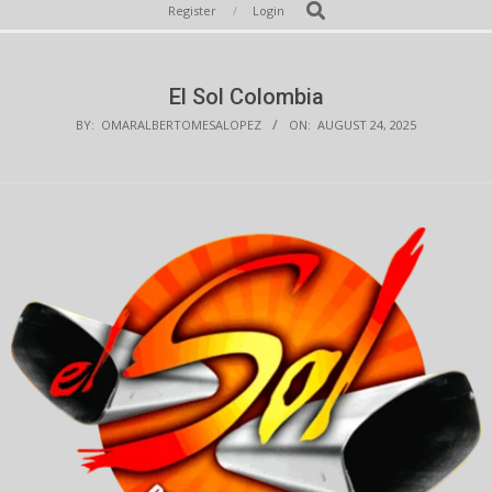
Secondary
Search
Register
Login
Navigation
Menu
El Sol Colombia
BY:
OMARALBERTOMESALOPEZ
ON:
AUGUST 24, 2025