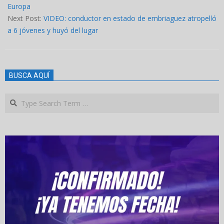
Europa
Next Post:
VIDEO: conductor en estado de embriaguez atropelló
a 6 jóvenes y huyó del lugar
BUSCA AQUÍ
Search