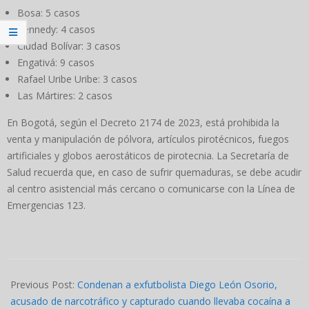
Bosa: 5 casos
Kennedy: 4 casos
Ciudad Bolívar: 3 casos
Engativá: 9 casos
Rafael Uribe Uribe: 3 casos
Las Mártires: 2 casos
En Bogotá, según el Decreto 2174 de 2023, está prohibida la
venta y manipulación de pólvora, artículos pirotécnicos, fuegos
artificiales y globos aerostáticos de pirotecnia. La Secretaría de
Salud recuerda que, en caso de sufrir quemaduras, se debe acudir
al centro asistencial más cercano o comunicarse con la Línea de
Emergencias 123.
2024-
12-
Previous Post:
Condenan a exfutbolista Diego León Osorio,
14
acusado de narcotráfico y capturado cuando llevaba cocaína a