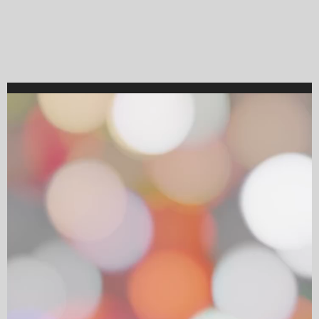
Video
Player