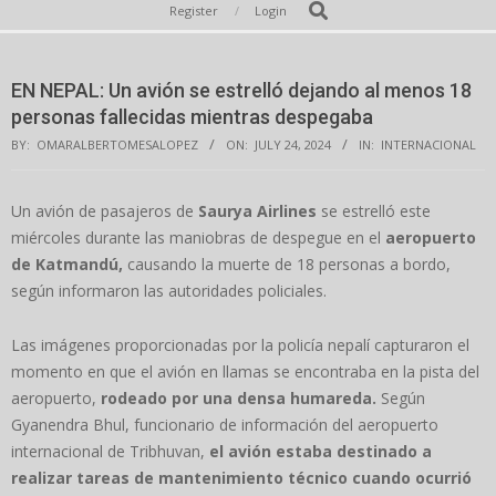
Secondary
Search
Register
Login
Navigation
Menu
EN NEPAL: Un avión se estrelló dejando al menos 18
personas fallecidas mientras despegaba
BY:
OMARALBERTOMESALOPEZ
ON:
JULY 24, 2024
IN:
INTERNACIONAL
Un avión de pasajeros de
Saurya Airlines
se estrelló este
miércoles durante las maniobras de despegue en el
aeropuerto
de Katmandú,
causando la muerte de 18 personas a bordo,
según informaron las autoridades policiales.
Las imágenes proporcionadas por la policía nepalí capturaron el
momento en que el avión en llamas se encontraba en la pista del
aeropuerto,
rodeado por una densa humareda.
Según
Gyanendra Bhul, funcionario de información del aeropuerto
internacional de Tribhuvan,
el avión estaba destinado a
realizar tareas de mantenimiento técnico cuando ocurrió