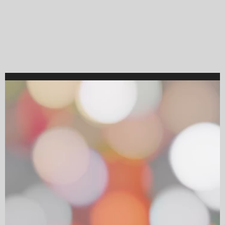
Video
Player