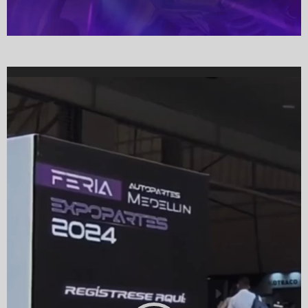
Video
Player