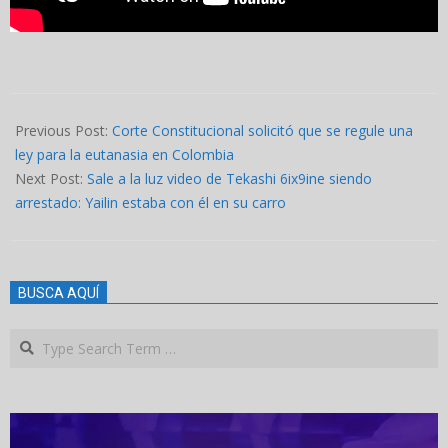
2023-
08-
Previous Post:
Corte Constitucional solicitó que se regule una
17
ley para la eutanasia en Colombia
Next Post:
Sale a la luz video de Tekashi 6ix9ine siendo
arrestado: Yailin estaba con él en su carro
BUSCA AQUÍ
Search