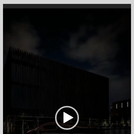
Video
Player