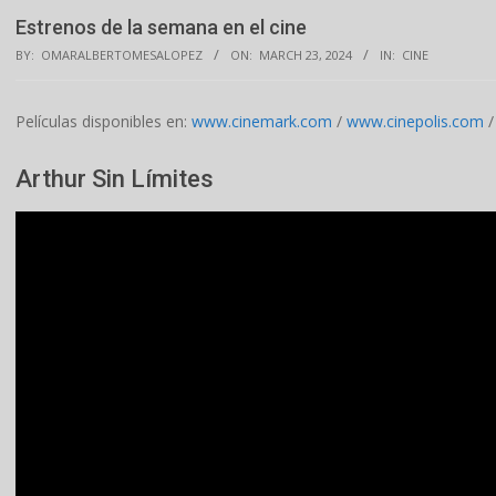
Estrenos de la semana en el cine
BY:
OMARALBERTOMESALOPEZ
ON:
MARCH 23, 2024
IN:
CINE
Películas disponibles en:
www.cinemark.com
/
www.cinepolis.com
Arthur Sin Límites