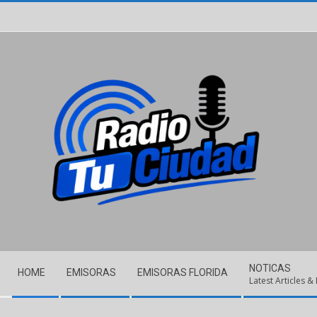
Skip
to
content
Secondary
NOTICAS
HOME
EMISORAS
EMISORAS FLORIDA
Navigation
Latest Articles &
Menu