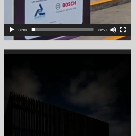
00:00
00:59
Video
Player