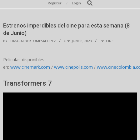
Secondary
Search
Register
Login
Navigation
Menu
Estrenos imperdibles del cine para esta semana (8
de Junio)
BY:
OMARALBERTOMESALOPEZ
ON:
JUNE 8, 2023
IN:
CINE
Películas disponibles
en:
www.cinemark.com
/
www.cinepolis.com
/
www.cinecolombia.
Transformers 7