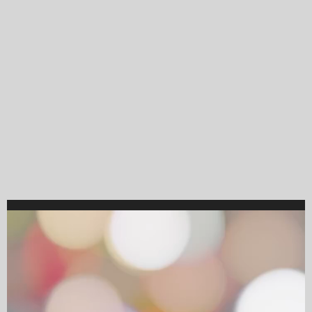
Video
Player