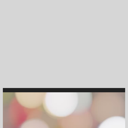
Video
Player