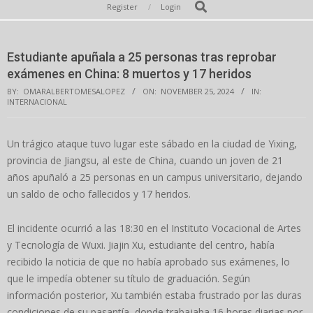
Secondary
Search
Register
Login
Navigation
Menu
Estudiante apuñala a 25 personas tras reprobar
exámenes en China: 8 muertos y 17 heridos
BY:
OMARALBERTOMESALOPEZ
ON:
NOVEMBER 25, 2024
IN:
INTERNACIONAL
Un trágico ataque tuvo lugar este sábado en la ciudad de Yixing,
provincia de Jiangsu, al este de China, cuando un joven de 21
años apuñaló a 25 personas en un campus universitario, dejando
un saldo de ocho fallecidos y 17 heridos.
El incidente ocurrió a las 18:30 en el Instituto Vocacional de Artes
y Tecnología de Wuxi. Jiajin Xu, estudiante del centro, había
recibido la noticia de que no había aprobado sus exámenes, lo
que le impedía obtener su título de graduación. Según
información posterior, Xu también estaba frustrado por las duras
condiciones de su pasantía, donde trabajaba 16 horas diarias por