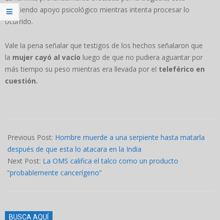
recibiendo apoyo psicológico mientras intenta procesar lo
ocurrido.
Vale la pena señalar que testigos de los hechos señalaron que
la
mujer cayó al vacío
luego de que no pudiera aguantar por
más tiempo su peso mientras era llevada por el
teleférico en
cuestión.
2024-
07-
Previous Post:
Hombre muerde a una serpiente hasta matarla
10
después de que esta lo atacara en la India
Next Post:
La OMS califica el talco como un producto
“probablemente cancerígeno”
BUSCA AQUÍ