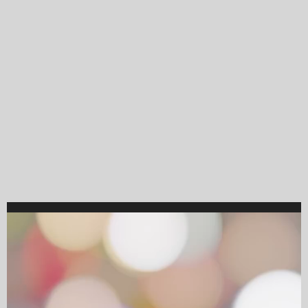
Video
Player