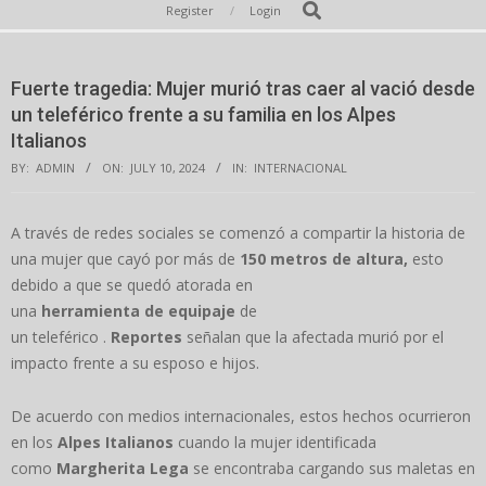
Secondary
Search
Register
Login
Navigation
Menu
Fuerte tragedia: Mujer murió tras caer al vació desde
un teleférico frente a su familia en los Alpes
Italianos
BY:
ADMIN
ON:
JULY 10, 2024
IN:
INTERNACIONAL
A través de redes sociales se comenzó a compartir la historia de
una mujer que cayó por más de
150 metros de altura,
esto
debido a que se quedó atorada en
una
herramienta
de
equipaje
de
un teleférico .
Reportes
señalan que la afectada murió por el
impacto frente a su esposo e hijos.
De acuerdo con medios internacionales, estos hechos ocurrieron
en los
Alpes Italianos
cuando la mujer identificada
como
Margherita Lega
se encontraba cargando sus maletas en