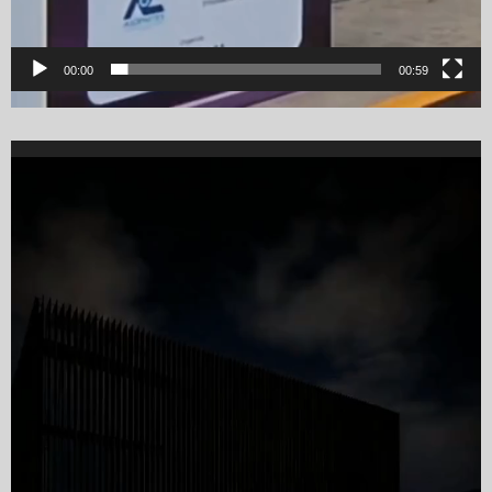
00:00
00:59
Video
Player