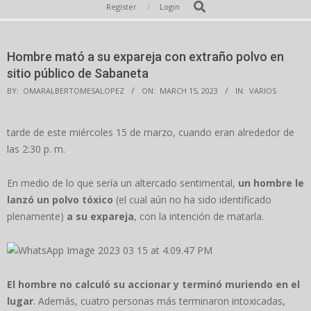
Secondary
Search
Register
Login
Navigation
Menu
Hombre mató a su expareja con extraño polvo en
sitio público de Sabaneta
BY:
OMARALBERTOMESALOPEZ
ON:
MARCH 15, 2023
IN:
VARIOS
tarde de este miércoles 15 de marzo, cuando eran alrededor de
las 2:30 p. m.
En medio de lo que sería un altercado sentimental,
un hombre le
lanzó un polvo tóxico
(el cual aún no ha sido identificado
plenamente)
a su expareja
, con la intención de matarla.
El hombre no calculó su accionar y terminó muriendo en el
lugar
. Además, cuatro personas más terminaron intoxicadas,