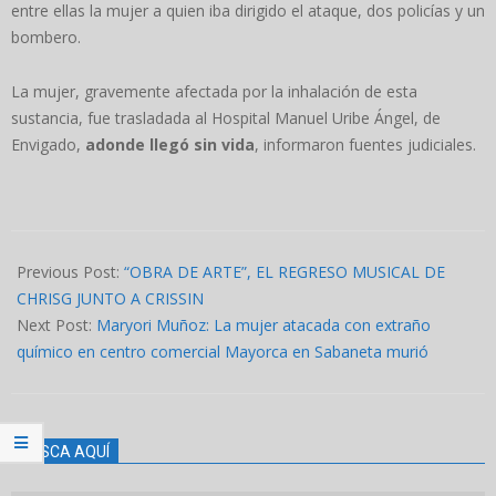
entre ellas la mujer a quien iba dirigido el ataque, dos policías y un
bombero.
La mujer, gravemente afectada por la inhalación de esta
sustancia, fue trasladada al Hospital Manuel Uribe Ángel, de
Envigado,
adonde llegó sin vida
, informaron fuentes judiciales.
2023-
03-
Previous Post:
“OBRA DE ARTE”, EL REGRESO MUSICAL DE
15
CHRISG JUNTO A CRISSIN
Next Post:
Maryori Muñoz: La mujer atacada con extraño
químico en centro comercial Mayorca en Sabaneta murió
BUSCA AQUÍ