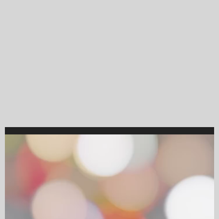
Video
Player