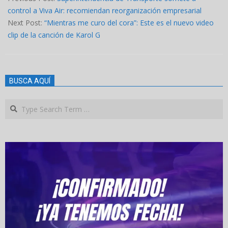
07
control a Viva Air: recomiendan reorganización empresarial
Next Post:
“Mientras me curo del cora”: Este es el nuevo video
clip de la canción de Karol G
BUSCA AQUÍ
Search