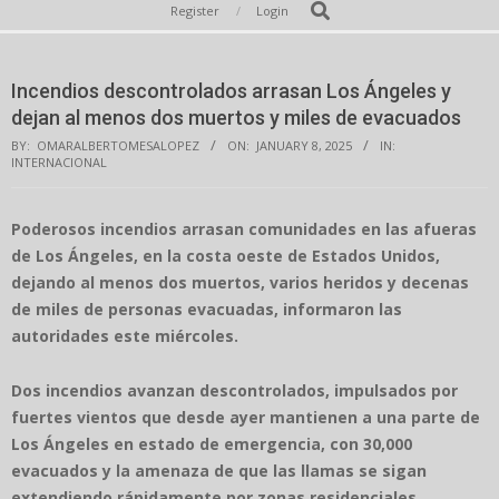
Secondary
Search
Register
Login
Navigation
Menu
Incendios descontrolados arrasan Los Ángeles y
dejan al menos dos muertos y miles de evacuados
BY:
OMARALBERTOMESALOPEZ
ON:
JANUARY 8, 2025
IN:
INTERNACIONAL
Poderosos incendios arrasan comunidades en las afueras
de Los Ángeles, en la costa oeste de Estados Unidos,
dejando al menos dos muertos, varios heridos y decenas
de miles de personas evacuadas, informaron las
autoridades este miércoles.
Dos incendios avanzan descontrolados, impulsados por
fuertes vientos que desde ayer mantienen a una parte de
Los Ángeles en estado de emergencia, con 30,000
evacuados y la amenaza de que las llamas se sigan
extendiendo rápidamente por zonas residenciales.