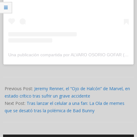
Una publicación compartida por ALVARO OSORIO GOFAR (@alvaroosoriogofar)
2023-
01-
Previous Post:
Jeremy Renner, el “Ojo de Halcón” de Marvel, en
03
estado crítico tras sufrir un grave accidente
Next Post:
Tras lanzar el celular a una fan: La Ola de memes
que se desató tras la polémica de Bad Bunny