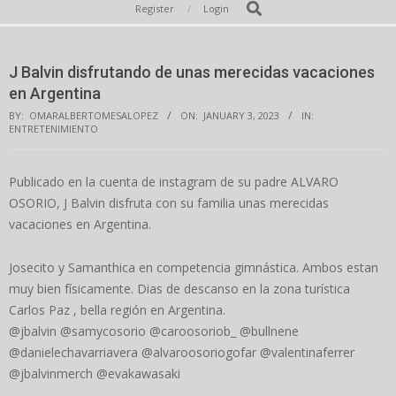
Secondary
Search
Register
Login
Navigation
Menu
J Balvin disfrutando de unas merecidas vacaciones
en Argentina
BY:
OMARALBERTOMESALOPEZ
ON:
JANUARY 3, 2023
IN:
ENTRETENIMIENTO
Publicado en la cuenta de instagram de su padre ALVARO
OSORIO, J Balvin disfruta con su familia unas merecidas
vacaciones en Argentina.
Josecito y Samanthica en competencia gimnástica. Ambos estan
muy bien físicamente. Dias de descanso en la zona turística
Carlos Paz , bella región en Argentina.
@jbalvin @samycosorio @caroosoriob_ @bullnene
@danielechavarriavera @alvaroosoriogofar @valentinaferrer
@jbalvinmerch @evakawasaki