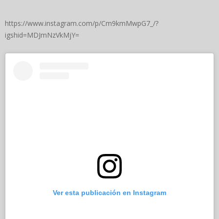
https://www.instagram.com/p/Cm9kmMwpG7_/?
igshid=MDJmNzVkMjY=
Ver esta publicación en Instagram