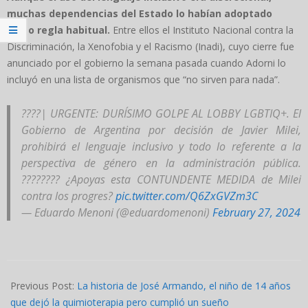
muchas dependencias del Estado lo habían adoptado
como regla habitual.
Entre ellos el Instituto Nacional contra la
Discriminación, la Xenofobia y el Racismo (Inadi), cuyo cierre fue
anunciado por el gobierno la semana pasada cuando Adorni lo
incluyó en una lista de organismos que “no sirven para nada”.
????| URGENTE: DURÍSIMO GOLPE AL LOBBY LGBTIQ+. El
Gobierno de Argentina por decisión de Javier Milei,
prohibirá el lenguaje inclusivo y todo lo referente a la
perspectiva de género en la administración pública.
???????? ¿Apoyas esta CONTUNDENTE MEDIDA de Milei
contra los progres?
pic.twitter.com/Q6ZxGVZm3C
— Eduardo Menoni (@eduardomenoni)
February 27, 2024
2024-
02-
Previous Post:
La historia de José Armando, el niño de 14 años
28
que dejó la quimioterapia pero cumplió un sueño