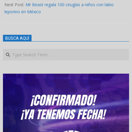
Next Post:
Mr Beast regala 100 cirugías a niños con labio
leporino en México
BUSCA AQUÍ
Search