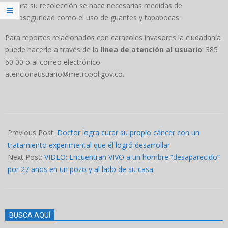
Para su recolección se hace necesarias medidas de
bioseguridad como el uso de guantes y tapabocas.
Para reportes relacionados con caracoles invasores la ciudadanía
puede hacerlo a través de la
línea de atención al usuario
: 385
60 00 o al correo electrónico
atencionausuario@metropol.gov.co.
2024-
05-
Previous Post:
Doctor logra curar su propio cáncer con un
16
tratamiento experimental que él logró desarrollar
Next Post:
VIDEO: Encuentran VIVO a un hombre “desaparecido”
por 27 años en un pozo y al lado de su casa
BUSCA AQUÍ