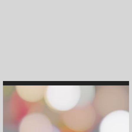
Video
Player