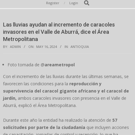
Secondary
Search
Register
Login
Navigation
Menu
Las lluvias ayudan al incremento de caracoles
invasores en el Valle de Aburrá, dice el Área
Metropolitana
BY:
ADMIN
ON:
MAY 16, 2024
IN:
ANTIOQUIA
Foto tomada de @
areametropol
Con el incremento de las lluvias durante las últimas semanas, se
favorecen las condiciones para la
reproducción y
supervivencia del caracol gigante africano y el caracol de
jardín,
ambos caracoles invasores con presencia en el Valle de
Aburrá, explicó el Área Metropolitana.
Durante este año la entidad ha realizado la atención de
57
solicitudes por parte de la ciudadanía
que incluyen acciones
de capacitación, jornadas de control y recepción, lo que ha