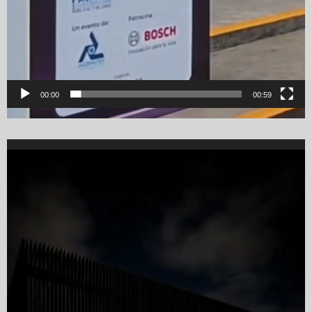
00:00
00:59
Video
Player