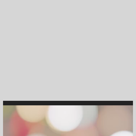
Video
Player