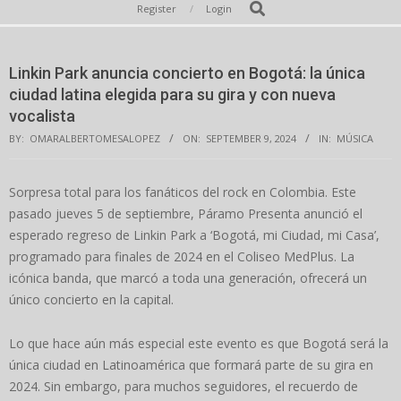
Secondary
Search
Register
Login
Navigation
Menu
Linkin Park anuncia concierto en Bogotá: la única
ciudad latina elegida para su gira y con nueva
vocalista
BY:
OMARALBERTOMESALOPEZ
ON:
SEPTEMBER 9, 2024
IN:
MÚSICA
Sorpresa total para los fanáticos del rock en Colombia. Este
pasado jueves 5 de septiembre, Páramo Presenta anunció el
esperado regreso de Linkin Park a ‘Bogotá, mi Ciudad, mi Casa’,
programado para finales de 2024 en el Coliseo MedPlus. La
icónica banda, que marcó a toda una generación, ofrecerá un
único concierto en la capital.
Lo que hace aún más especial este evento es que Bogotá será la
única ciudad en Latinoamérica que formará parte de su gira en
2024. Sin embargo, para muchos seguidores, el recuerdo de