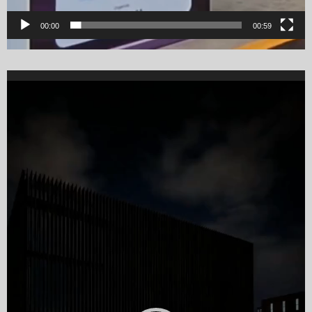
00:00
00:59
Video
Player