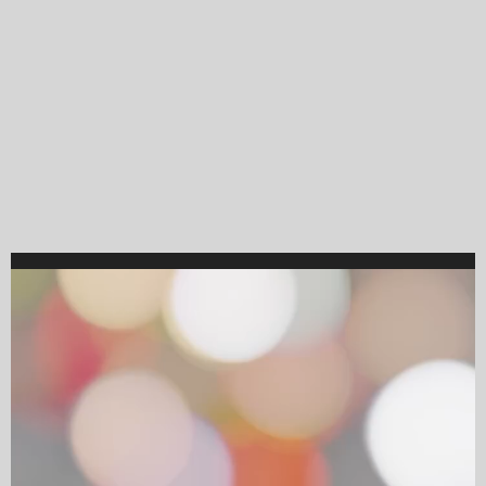
Video
Player