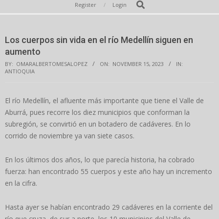
Secondary
Search
Register
Login
Navigation
Menu
Los cuerpos sin vida en el río Medellín siguen en
aumento
BY:
OMARALBERTOMESALOPEZ
ON:
NOVEMBER 15, 2023
IN:
ANTIOQUIA
El río Medellín, el afluente más importante que tiene el Valle de
Aburrá, pues recorre los diez municipios que conforman la
subregión, se convirtió en un botadero de cadáveres. En lo
corrido de noviembre ya van siete casos.
En los últimos dos años, lo que parecía historia, ha cobrado
fuerza: han encontrado 55 cuerpos y este año hay un incremento
en la cifra.
Hasta ayer se habían encontrado 29 cadáveres en la corriente del
río que cruza, de sur a norte, los 10 municipios del Valle de