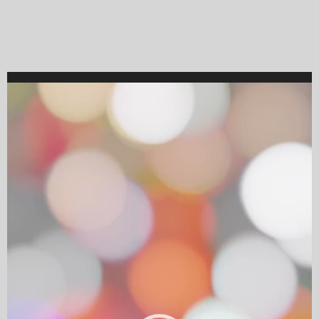
Video
Player