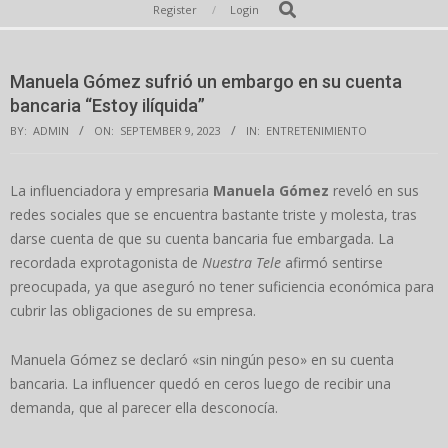
Secondary
Search
Register
Login
Navigation
Menu
Manuela Gómez sufrió un embargo en su cuenta
bancaria “Estoy ilíquida”
BY:
ADMIN
ON:
SEPTEMBER 9, 2023
IN:
ENTRETENIMIENTO
La influenciadora y empresaria
Manuela Gómez
reveló en sus
redes sociales que se encuentra bastante triste y molesta, tras
darse cuenta de que su cuenta bancaria fue embargada. La
recordada exprotagonista de
Nuestra Tele
afirmó sentirse
preocupada, ya que aseguró no tener suficiencia económica para
cubrir las obligaciones de su empresa.
Manuela Gómez se declaró «sin ningún peso» en su cuenta
bancaria. La influencer quedó en ceros luego de recibir una
demanda, que al parecer ella desconocía.