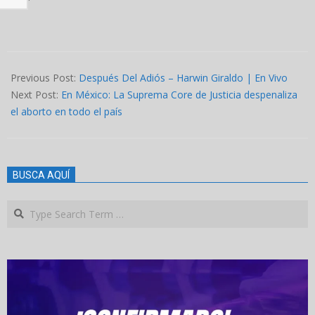
2023-
09-
Previous Post:
Después Del Adiós – Harwin Giraldo | En Vivo
09
Next Post:
En México: La Suprema Core de Justicia despenaliza
el aborto en todo el país
BUSCA AQUÍ
Search