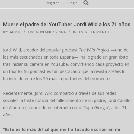
Secondary
Search
Register
Login
Navigation
Menu
Muere el padre del YouTuber Jordi Wild a los 71 años
BY:
ADMIN
ON:
NOVEMBER 5, 2024
IN:
ENTRETENIMIENTO
Jordi Wild, creador del popular podcast
The Wild Project
—uno de
los más escuchados en toda España—, ha logrado un gran éxito
tras iniciar su carrera en YouTube, convirtiendo cada proyecto en
un triunfo. Su podcast es tan destacado que la revista
Forbes
lo
ha incluido entre los 50 más importantes del momento.
Recientemente, Jordi Wild compartió a través de sus redes
sociales la triste noticia del fallecimiento de su padre, Jordi Carrillo
de Albornoz, conocido en internet como ‘Papa Giorgio’, a los 71
años.
“Esto es lo más difícil que me ha tocado escribir en mi