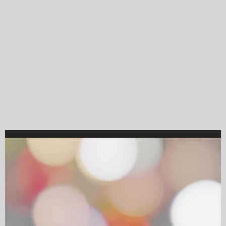
Video
Player