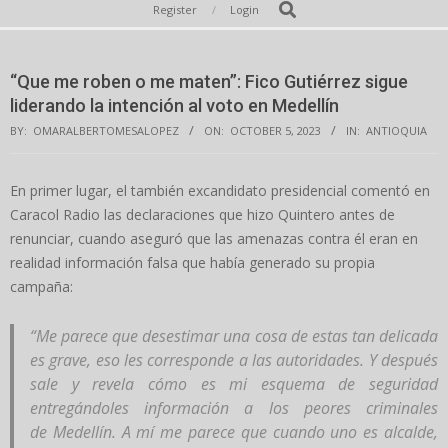
Secondary
Search
Register
Login
Navigation
Menu
“Que me roben o me maten”: Fico Gutiérrez sigue
liderando la intención al voto en Medellín
BY:
OMARALBERTOMESALOPEZ
ON:
OCTOBER 5, 2023
IN:
ANTIOQUIA
En primer lugar, el también excandidato presidencial comentó en
Caracol Radio las declaraciones que hizo Quintero antes de
renunciar, cuando aseguró que las amenazas contra él eran en
realidad información falsa que había generado su propia
campaña:
“Me parece que desestimar una cosa de estas tan delicada
es grave, eso les corresponde a las autoridades. Y después
sale y revela cómo es mi esquema de seguridad
entregándoles información a los peores criminales
de Medellín. A mí me parece que cuando uno es alcalde,