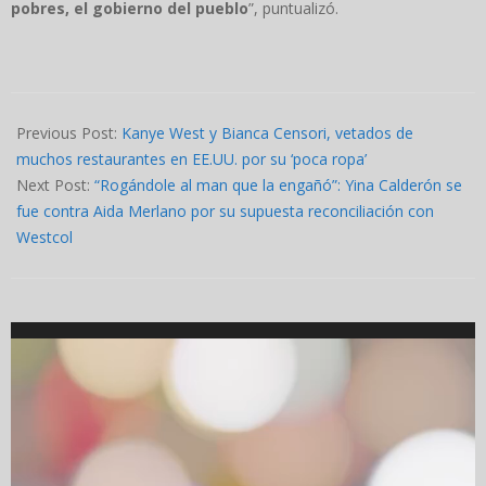
pobres, el gobierno del pueblo
”, puntualizó.
2024-
07-
Previous Post:
Kanye West y Bianca Censori, vetados de
16
muchos restaurantes en EE.UU. por su ‘poca ropa’
Next Post:
“Rogándole al man que la engañó”: Yina Calderón se
fue contra Aida Merlano por su supuesta reconciliación con
Westcol
Video
Player