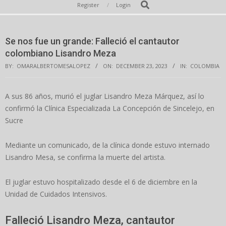
Secondary
Search
Register
Login
Navigation
Menu
Se nos fue un grande: Falleció el cantautor
colombiano Lisandro Meza
BY:
OMARALBERTOMESALOPEZ
ON:
DECEMBER 23, 2023
IN:
COLOMBIA
A sus 86 años, murió el juglar Lisandro Meza Márquez, así lo
confirmó la Clínica Especializada La Concepción de Sincelejo, en
Sucre
Mediante un comunicado, de la clínica donde estuvo internado
Lisandro Mesa, se confirma la muerte del artista.
El juglar estuvo hospitalizado desde el 6 de diciembre en la
Unidad de Cuidados Intensivos.
Falleció Lisandro Meza, cantautor