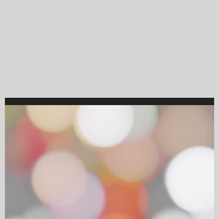
Video
Player