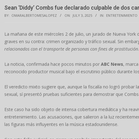
Sean ‘Diddy’ Combs fue declarado culpable de dos car
BY:
OMARALBERTOMESALOPEZ
ON:
JULY 3, 2025
IN:
ENTRETENIMIENTO
La mañana de este miércoles 2 de julio, un jurado de Nueva York
graves en su contra: crimen organizado y tráfico sexual. Sin emba
relacionados con el transporte de personas con fines de prostitución
.
La noticia, confirmada hace pocos minutos por
ABC News
, marca
reconocido productor musical bajo el escrutinio público durante lo
El veredicto mixto sugiere que, aunque la fiscalía no logró probar l
sexual, sí presentó pruebas suficientes para demostrar que Combs f
Este caso ha sido objeto de intensa cobertura mediática y ha reaviv
entretenimiento. Las acusaciones, que salieron a la luz reciente
las figuras más influyentes en la música estadounidense.