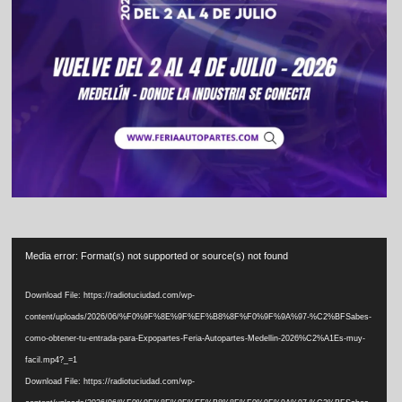
Video
Media error: Format(s) not supported or source(s) not found
Player
Download File: https://radiotuciudad.com/wp-
content/uploads/2026/06/%F0%9F%8E%9F%EF%B8%8F%F0%9F%9A%97-%C2%BFSabes-
como-obtener-tu-entrada-para-Expopartes-Feria-Autopartes-Medellin-2026%C2%A1Es-muy-
facil.mp4?_=1
Download File: https://radiotuciudad.com/wp-