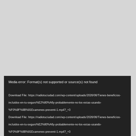
Video
Media error: Format(s) not supported or source(s) not found
Player
Download File: https://radiotuciudad.com/wp-content/uploads/2026/06/Tienes-beneficios-
incluidos-en-tu-seguro%E2%80%A6y-probablemente-no-los-estas-usando-
%F0%9F%9B%91Examenes-preventi-1.mp4?_=3
Download File: https://radiotuciudad.com/wp-content/uploads/2026/06/Tienes-beneficios-
incluidos-en-tu-seguro%E2%80%A6y-probablemente-no-los-estas-usando-
%F0%9F%9B%91Examenes-preventi-1.mp4?_=3