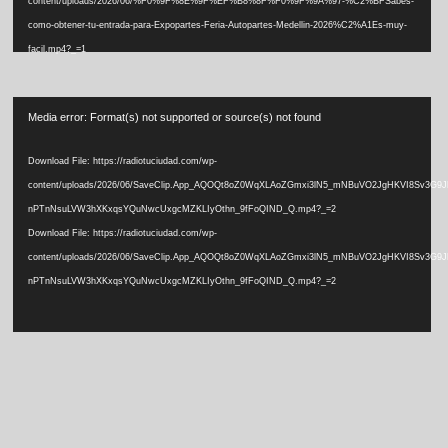
content/uploads/2026/06/%F0%9F%8E%9F%EF%B8%8F%F0%9F%9A%97-%C2%BFSabes-
como-obtener-tu-entrada-para-Expopartes-Feria-Autopartes-Medellin-2026%C2%A1Es-muy-
facil.mp4?_=1
Video
Media error: Format(s) not supported or source(s) not found
Player
Download File: https://radiotuciudad.com/wp-
content/uploads/2026/06/SaveClip.App_AQOQt8oZ0WqXLAoZGmxi3lN5_mNBuVO2JgHKVI8Sv3G9
nPTnNsuLVW3hXKxqsYQuNwcUxgcMZKLIyOthn_9fFoQIND_Q.mp4?_=2
Download File: https://radiotuciudad.com/wp-
content/uploads/2026/06/SaveClip.App_AQOQt8oZ0WqXLAoZGmxi3lN5_mNBuVO2JgHKVI8Sv3G9
nPTnNsuLVW3hXKxqsYQuNwcUxgcMZKLIyOthn_9fFoQIND_Q.mp4?_=2