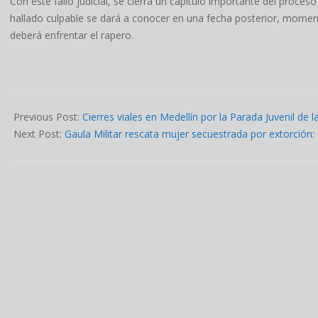
Con este fallo judicial, se cierra un capítulo importante del proces
hallado culpable se dará a conocer en una fecha posterior, momen
deberá enfrentar el rapero.
2025-
07-
Previous Post:
Cierres viales en Medellín por la Parada Juvenil de 
03
Next Post:
Gaula Militar rescata mujer secuestrada por extorción: