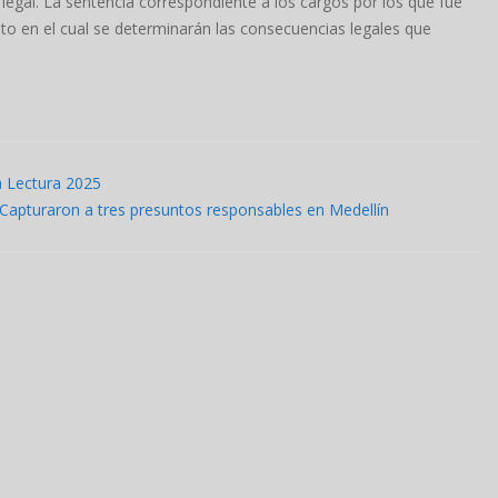
o legal. La sentencia correspondiente a los cargos por los que fue
to en el cual se determinarán las consecuencias legales que
la Lectura 2025
 Capturaron a tres presuntos responsables en Medellín