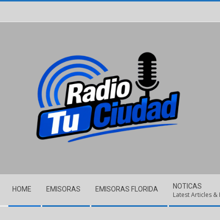
Skip
to
content
Secondary
NOTICAS
HOME
EMISORAS
EMISORAS FLORIDA
Navigation
Latest Articles &
Menu