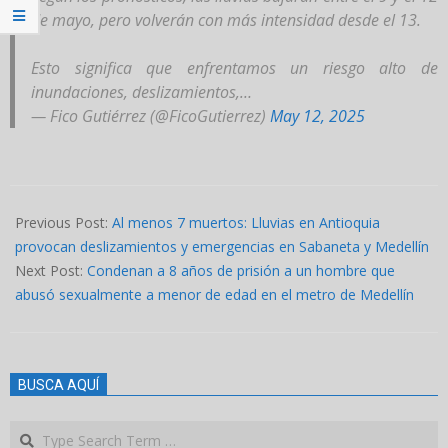
de mayo, pero volverán con más intensidad desde el 13.
Esto significa que enfrentamos un riesgo alto de
inundaciones, deslizamientos,…
— Fico Gutiérrez (@FicoGutierrez)
May 12, 2025
2025-
05-
Previous Post:
Al menos 7 muertos: Lluvias en Antioquia
12
provocan deslizamientos y emergencias en Sabaneta y Medellín
Next Post:
Condenan a 8 años de prisión a un hombre que
abusó sexualmente a menor de edad en el metro de Medellín
BUSCA AQUÍ
Search