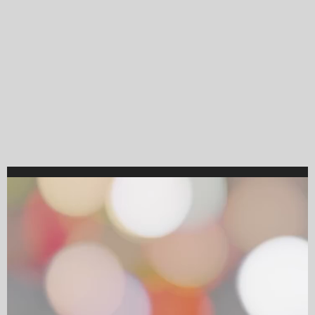
Video
Player