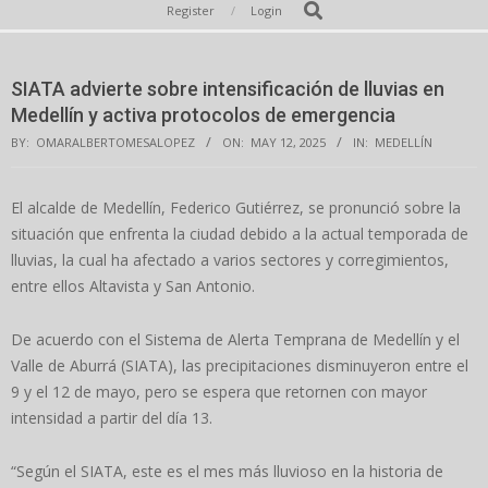
Secondary
Search
Register
Login
Navigation
Menu
SIATA advierte sobre intensificación de lluvias en
Medellín y activa protocolos de emergencia
BY:
OMARALBERTOMESALOPEZ
ON:
MAY 12, 2025
IN:
MEDELLÍN
El alcalde de Medellín, Federico Gutiérrez, se pronunció sobre la
situación que enfrenta la ciudad debido a la actual temporada de
lluvias, la cual ha afectado a varios sectores y corregimientos,
entre ellos Altavista y San Antonio.
De acuerdo con el Sistema de Alerta Temprana de Medellín y el
Valle de Aburrá (SIATA), las precipitaciones disminuyeron entre el
9 y el 12 de mayo, pero se espera que retornen con mayor
intensidad a partir del día 13.
“Según el SIATA, este es el mes más lluvioso en la historia de