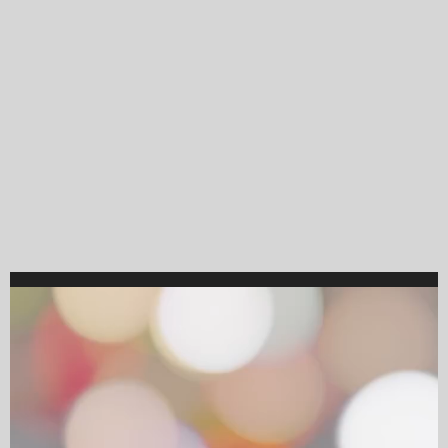
Video
Player