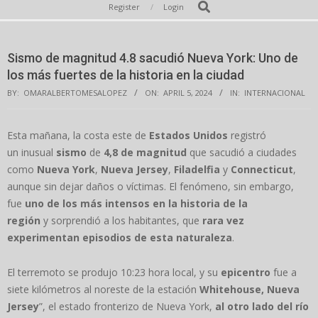
Secondary
Search
Register
Login
Navigation
Menu
Sismo de magnitud 4.8 sacudió Nueva York: Uno de
los más fuertes de la historia en la ciudad
BY:
OMARALBERTOMESALOPEZ
ON:
APRIL 5, 2024
IN:
INTERNACIONAL
Esta mañana, la costa este de
Estados Unidos
registró
un inusual
sismo
de
4,8 de magnitud
que sacudió a ciudades
como
Nueva York
,
Nueva Jersey
,
Filadelfia
y
Connecticut
,
aunque sin dejar daños o víctimas. El fenómeno, sin embargo,
fue
uno de los más intensos en la historia de la
región
y sorprendió a los habitantes, que
rara vez
experimentan episodios de esta naturaleza
.
El terremoto se produjo 10:23 hora local, y su
epicentro
fue a
siete kilómetros al noreste de la estación
Whitehouse, Nueva
Jersey
”, el estado fronterizo de Nueva York,
al otro lado del río