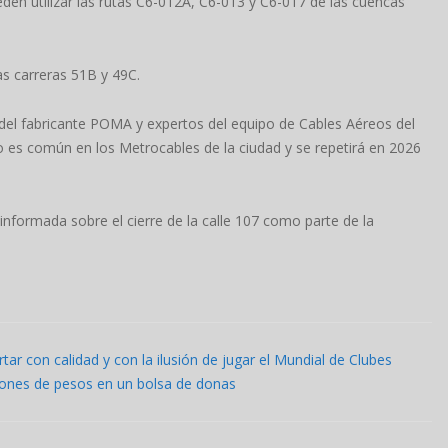
den utilizar las rutas C6-012A, C6-013 y C6-017 de las cuencas
las carreras 51B y 49C.
el fabricante POMA y expertos del equipo de Cables Aéreos del
to es común en los Metrocables de la ciudad y se repetirá en 2026
nformada sobre el cierre de la calle 107 como parte de la
ar con calidad y con la ilusión de jugar el Mundial de Clubes
lones de pesos en un bolsa de donas