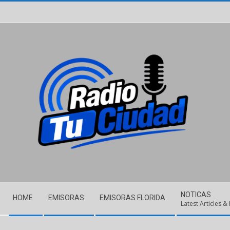
Skip
to
content
Secondary
NOTICAS
HOME
EMISORAS
EMISORAS FLORIDA
Navigation
Latest Articles &
Menu