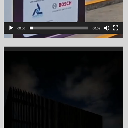
00:00
00:59
Video
Player