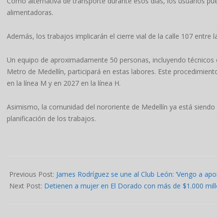
Como alternativa de transporte durante esos días, los usuarios pue
alimentadoras.
Además, los trabajos implicarán el cierre vial de la calle 107 entre 
Un equipo de aproximadamente 50 personas, incluyendo técnicos d
Metro de Medellín, participará en estas labores. Este procedimien
en la línea M y en 2027 en la línea H.
Asimismo, la comunidad del nororiente de Medellín ya está siendo i
planificación de los trabajos.
2025-
01-
Previous Post:
James Rodríguez se une al Club León: ‘Vengo a aport
15
Next Post:
Detienen a mujer en El Dorado con más de $1.000 mil