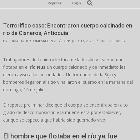
Secondary
Search
Register
Login
Navigation
Menu
Terrorífico caso: Encontraron cuerpo calcinado en
río de Cisneros, Antioquia
BY:
OMARALBERTOMESALOPEZ
ON:
JULY 17, 2023
IN:
COLOMBIA
Trabajadores de la hidroeléctrica de la localidad, vieron que
flotaba en el
río Nus
un cuerpo calcinado y de inmediato les
dieron aviso a las autoridades. Uniformados de la Sijin y
bomberos llegaron al sitio y hallaron el cuerpo en la mañana del
domingo, 16 de julio.
El reporte preliminar dice que el cuerpo se encontraba en alto
grado de descomposición y la muerte está por establecer,
aunque se especula que habría sido quemado vivo.
El hombre que flotaba en el río ya fue