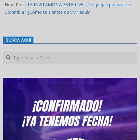
17
Next Post:
TE INVITAMOS A ESTE LIVE: ¿Te quejas por vivir en
Colombia? ¿Cómo te sientes de vivir aquí?
BUSCA AQUÍ
Search