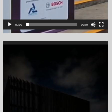
00:00
00:59
Video
Player