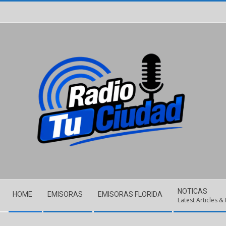
Skip
to
content
Secondary
NOTICAS
HOME
EMISORAS
EMISORAS FLORIDA
Navigation
Latest Articles &
Menu