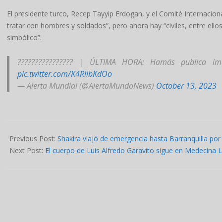
El presidente turco, Recep Tayyip Erdogan, y el Comité Internaciona
tratar con hombres y soldados”, pero ahora hay “civiles, entre el
simbólico”.
???????????????? | ÚLTIMA HORA: Hamás publica im
pic.twitter.com/K4RllbKdOo
— Alerta Mundial (@AlertaMundoNews)
October 13, 2023
2023-
10-
Previous Post:
Shakira viajó de emergencia hasta Barranquilla por
14
Next Post:
El cuerpo de Luis Alfredo Garavito sigue en Medecina L