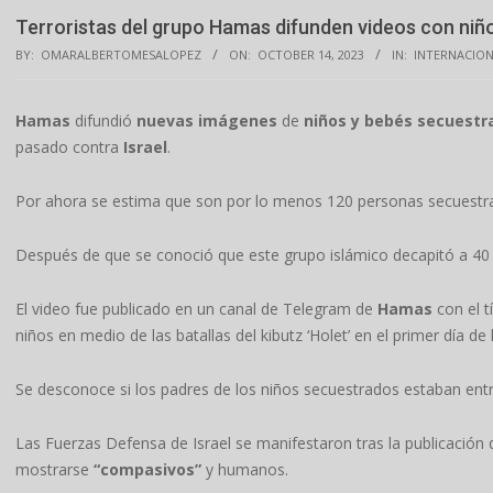
Terroristas del grupo Hamas difunden videos con niñ
BY:
OMARALBERTOMESALOPEZ
ON:
OCTOBER 14, 2023
IN:
INTERNACIO
Hamas
difundió
nuevas imágenes
de
niños y bebés secuestra
pasado contra
Israel
.
Por ahora se estima que son por lo menos 120 personas secuestra
Después de que se conoció que este grupo islámico decapitó a 40 n
El video fue publicado en un canal de Telegram de
Hamas
con el 
niños en medio de las batallas del kibutz ‘Holet’ en el primer día d
Se desconoce si los padres de los niños secuestrados estaban entre
Las Fuerzas Defensa de Israel se manifestaron tras la publicación de
mostrarse
“compasivos”
y humanos.