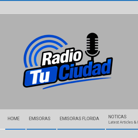
Skip
to
content
Secondary
NOTICAS
HOME
EMISORAS
EMISORAS FLORIDA
Navigation
Latest Articles &
Menu