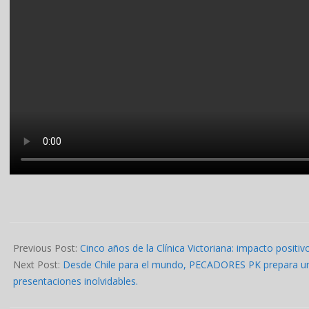
2025-
03-
Previous Post:
Cinco años de la Clínica Victoriana: impacto positivo
07
Next Post:
Desde Chile para el mundo, PECADORES PK prepara un 
presentaciones inolvidables.