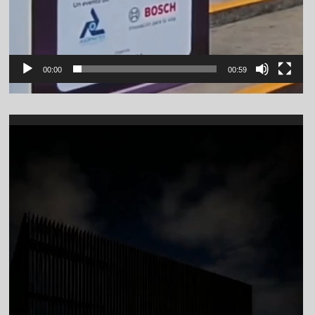
00:00
00:59
Video
Player