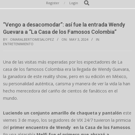
Secondary
Search
Register
Login
Navigation
Menu
“Vengo a desacomodar”: así fue la entrada Wendy
Guevara a “La Casa de los Famosos Colombia”
BY:
OMARALBERTOMESALOPEZ
ON:
MAY 3, 2024
IN:
ENTRETENIMIENTO
Una de las visitas más esperadas por los espectadores de La
casa de los famosos Colombia era la llegada de Wendy Guevara,
la ganadora de este reality show, pero en su edición en México,
su personalidad auténtica, carisma y manera de ver la vida la han
hecho merecedora del cariño de cientos de fanáticos en el
mundo.
Luciendo un conjunto amarillo de chaqueta y pantalón
este
viernes 3 de mayo, los seguidores de VIX 24/7 tuvieron la primicia
del
primer encuentro de Wendy en la Casa de los Famosos
.
En una algarabía
Melfi fue el primero que abrazó a