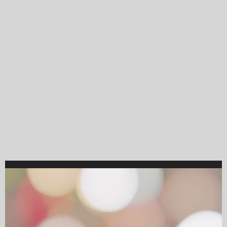
Video
Player