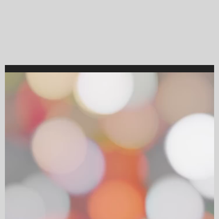
Video
Player