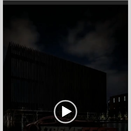
Video
Player