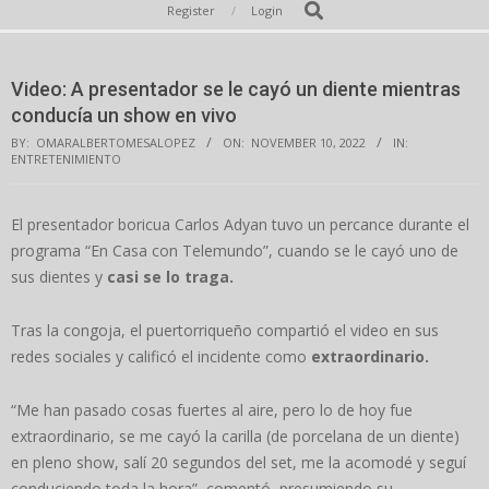
Secondary
Search
Register
Login
Navigation
Menu
Video: A presentador se le cayó un diente mientras
conducía un show en vivo
BY:
OMARALBERTOMESALOPEZ
ON:
NOVEMBER 10, 2022
IN:
ENTRETENIMIENTO
El presentador boricua Carlos Adyan tuvo un percance durante el
programa “En Casa con Telemundo”, cuando se le cayó uno de
sus dientes y
casi se lo traga.
Tras la congoja, el puertorriqueño compartió el video en sus
redes sociales y calificó el incidente como
extraordinario.
“Me han pasado cosas fuertes al aire, pero lo de hoy fue
extraordinario, se me cayó la carilla (de porcelana de un diente)
en pleno show, salí 20 segundos del set, me la acomodé y seguí
conduciendo toda la hora”, comentó, presumiendo su