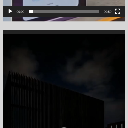
00:00
00:59
Video
Player