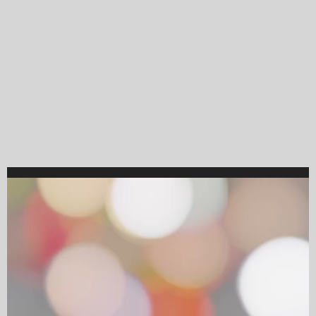
Video
Player