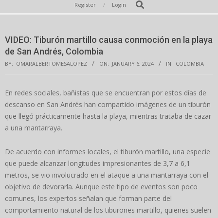
Secondary
Search
Register
Login
Navigation
Menu
VIDEO: Tiburón martillo causa conmoción en la playa
de San Andrés, Colombia
BY:
OMARALBERTOMESALOPEZ
ON:
JANUARY 6, 2024
IN:
COLOMBIA
En redes sociales, bañistas que se encuentran por estos días de
descanso en San Andrés han compartido imágenes de un tiburón
que llegó prácticamente hasta la playa, mientras trataba de cazar
a una mantarraya.
De acuerdo con informes locales, el tiburón martillo, una especie
que puede alcanzar longitudes impresionantes de 3,7 a 6,1
metros, se vio involucrado en el ataque a una mantarraya con el
objetivo de devorarla. Aunque este tipo de eventos son poco
comunes, los expertos señalan que forman parte del
comportamiento natural de los tiburones martillo, quienes suelen